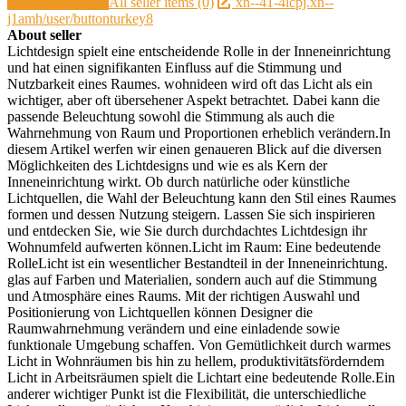
Send message
All seller items (0)
xn--41-4lcpj.xn--
j1amh/user/buttonturkey8
About seller
Lichtdesign spielt eine entscheidende Rolle in der Inneneinrichtung
und hat einen signifikanten Einfluss auf die Stimmung und
Nutzbarkeit eines Raumes. wohnideen wird oft das Licht als ein
wichtiger, aber oft übersehener Aspekt betrachtet. Dabei kann die
passende Beleuchtung sowohl die Stimmung als auch die
Wahrnehmung von Raum und Proportionen erheblich verändern.In
diesem Artikel werfen wir einen genaueren Blick auf die diversen
Möglichkeiten des Lichtdesigns und wie es als Kern der
Inneneinrichtung wirkt. Ob durch natürliche oder künstliche
Lichtquellen, die Wahl der Beleuchtung kann den Stil eines Raumes
formen und dessen Nutzung steigern. Lassen Sie sich inspirieren
und entdecken Sie, wie Sie durch durchdachtes Lichtdesign ihr
Wohnumfeld aufwerten können.Licht im Raum: Eine bedeutende
RolleLicht ist ein wesentlicher Bestandteil in der Inneneinrichtung.
glas auf Farben und Materialien, sondern auch auf die Stimmung
und Atmosphäre eines Raums. Mit der richtigen Auswahl und
Positionierung von Lichtquellen können Designer die
Raumwahrnehmung verändern und eine einladende sowie
funktionale Umgebung schaffen. Von Gemütlichkeit durch warmes
Licht in Wohnräumen bis hin zu hellem, produktivitätsförderndem
Licht in Arbeitsräumen spielt die Lichtart eine bedeutende Rolle.Ein
anderer wichtiger Punkt ist die Flexibilität, die unterschiedliche