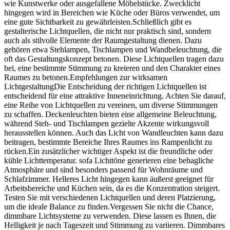
wie Kunstwerke oder ausgefallene Möbelstücke. Zwecklicht
hingegen wird in Bereichen wie Küche oder Büros verwendet, um
eine gute Sichtbarkeit zu gewährleisten.Schließlich gibt es
gestalterische Lichtquellen, die nicht nur praktisch sind, sondern
auch als stilvolle Elemente der Raumgestaltung dienen. Dazu
gehören etwa Stehlampen, Tischlampen und Wandbeleuchtung, die
oft das Gestaltungskonzept betonen. Diese Lichtquellen tragen dazu
bei, eine bestimmte Stimmung zu kreieren und den Charakter eines
Raumes zu betonen.Empfehlungen zur wirksamen
LichtgestaltungDie Entscheidung der richtigen Lichtquellen ist
entscheidend für eine attraktive Inneneinrichtung. Achten Sie darauf,
eine Reihe von Lichtquellen zu vereinen, um diverse Stimmungen
zu schaffen. Deckenleuchten bieten eine allgemeine Beleuchtung,
während Steh- und Tischlampen gezielte Akzente wirkungsvoll
herausstellen können. Auch das Licht von Wandleuchten kann dazu
beitragen, bestimmte Bereiche Ihres Raumes ins Rampenlicht zu
rücken.Ein zusätzlicher wichtiger Aspekt ist die freundliche oder
kühle Lichttemperatur. sofa Lichttöne generieren eine behagliche
Atmosphäre und sind besonders passend für Wohnräume und
Schlafzimmer. Helleres Licht hingegen kann äußerst geeignet für
Arbeitsbereiche und Küchen sein, da es die Konzentration steigert.
Testen Sie mit verschiedenen Lichtquellen und deren Platzierung,
um die ideale Balance zu finden.Vergessen Sie nicht die Chance,
dimmbare Lichtsysteme zu verwenden. Diese lassen es Ihnen, die
Helligkeit je nach Tageszeit und Stimmung zu variieren. Dimmbares