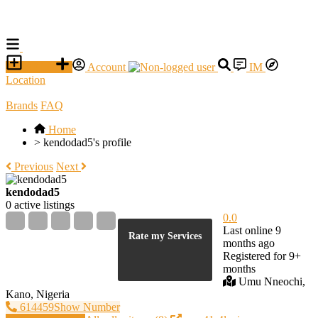
SELL
Account
IM
Location
Brands
FAQ
Home
>
kendodad5's profile
Previous
Next
kendodad5
0 active listings
0.0
Last online 9
Rate my Services
months ago
Registered for 9+
months
Umu Nneochi,
Kano, Nigeria
614459Show Number