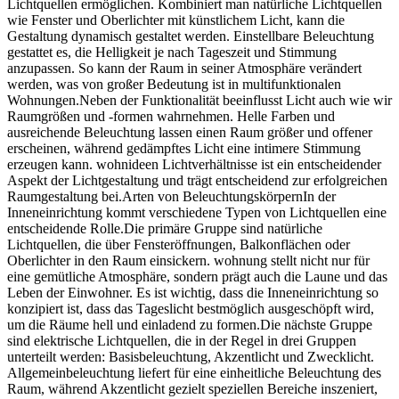
Lichtquellen ermöglichen. Kombiniert man natürliche Lichtquellen
wie Fenster und Oberlichter mit künstlichem Licht, kann die
Gestaltung dynamisch gestaltet werden. Einstellbare Beleuchtung
gestattet es, die Helligkeit je nach Tageszeit und Stimmung
anzupassen. So kann der Raum in seiner Atmosphäre verändert
werden, was von großer Bedeutung ist in multifunktionalen
Wohnungen.Neben der Funktionalität beeinflusst Licht auch wie wir
Raumgrößen und -formen wahrnehmen. Helle Farben und
ausreichende Beleuchtung lassen einen Raum größer und offener
erscheinen, während gedämpftes Licht eine intimere Stimmung
erzeugen kann. wohnideen Lichtverhältnisse ist ein entscheidender
Aspekt der Lichtgestaltung und trägt entscheidend zur erfolgreichen
Raumgestaltung bei.Arten von BeleuchtungskörpernIn der
Inneneinrichtung kommt verschiedene Typen von Lichtquellen eine
entscheidende Rolle.Die primäre Gruppe sind natürliche
Lichtquellen, die über Fensteröffnungen, Balkonflächen oder
Oberlichter in den Raum einsickern. wohnung stellt nicht nur für
eine gemütliche Atmosphäre, sondern prägt auch die Laune und das
Leben der Einwohner. Es ist wichtig, dass die Inneneinrichtung so
konzipiert ist, dass das Tageslicht bestmöglich ausgeschöpft wird,
um die Räume hell und einladend zu formen.Die nächste Gruppe
sind elektrische Lichtquellen, die in der Regel in drei Gruppen
unterteilt werden: Basisbeleuchtung, Akzentlicht und Zwecklicht.
Allgemeinbeleuchtung liefert für eine einheitliche Beleuchtung des
Raum, während Akzentlicht gezielt speziellen Bereiche inszeniert,