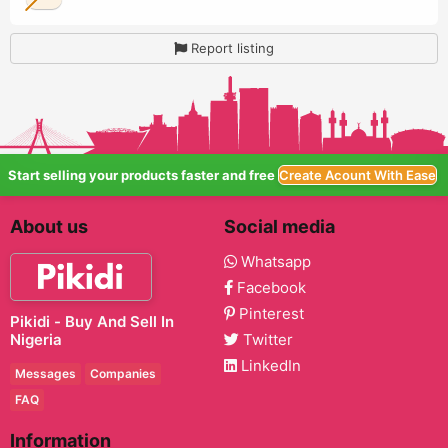
Report listing
Start selling your products faster and free
Create Acount With Ease
About us
Social media
Whatsapp
Facebook
Pinterest
Pikidi - Buy And Sell In
Nigeria
Twitter
LinkedIn
Messages
Companies
FAQ
Information